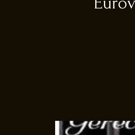
Eurov